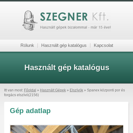
Rólunk
|
Használt gép katalógus
|
Kapcsolat
Használt gép katalógus
Itt van most:
Főoldal
»
Használt Gépek
»
Elszívók
» Spanex központi por és
forgács elszívó(2156)
Gép adatlap