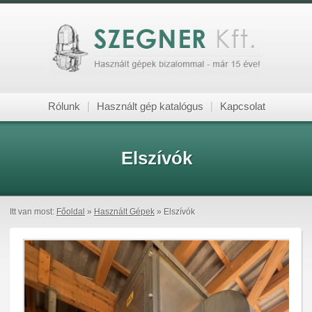
Rólunk
|
Használt gép katalógus
|
Kapcsolat
Elszívók
Itt van most:
Főoldal
»
Használt Gépek
» Elszívók