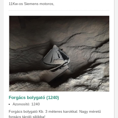
11Kw-os Siemens motoros,
Forgács bolygató (1240)
Azonosító: 1240
Forgács bolygató Kb. 3 méteres karokkal. Nagy méretű
forgács tároló silókba!