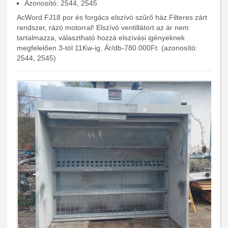
Azonosító: 2544, 2545
AcWord FJ18 por és forgács elszívó szűrő ház Filteres zárt
rendszer, rázó motorral! Elszívó ventillátort az ár nem
tartalmazza, választható hozzá elszívási igényeknek
megfelelően 3-tól 11Kw-ig. Ár/db-780.000Ft. (azonosító:
2544, 2545)