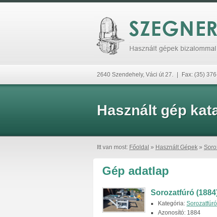
2640 Szendehely, Váci út 27.
|
Fax: (35) 37
Használt gép kat
Itt van most:
Főoldal
»
Használt Gépek
»
Soro
Gép adatlap
Sorozatfúró (1884
Kategória:
Sorozatfúr
Azonosító: 1884