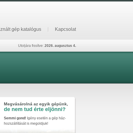
znált gép katalógus
|
Kapcsolat
Utoljára fissítve:
2026. augusztus 4.
Megvásárolná az egyik gépünk,
de nem tud érte eljönni?
Semmi gond!
Igény esetén a gép ház-
hozszállítását is megoldjuk!