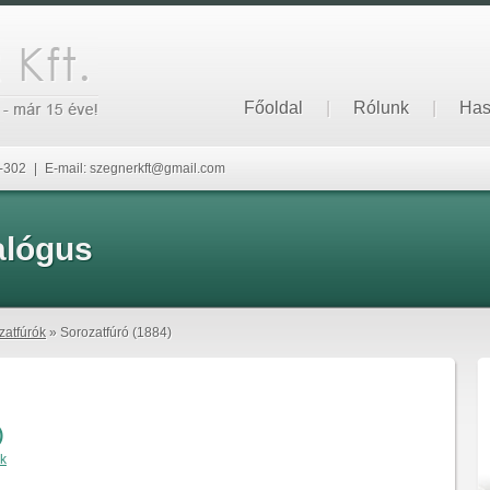
Főoldal
|
Rólunk
|
Has
6-302
|
E-mail: szegnerkft@gmail.com
alógus
zatfúrók
» Sorozatfúró (1884)
)
ók