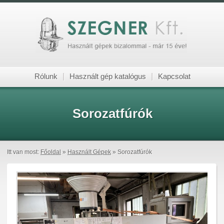
Rólunk
|
Használt gép katalógus
|
Kapcsolat
Sorozatfúrók
Itt van most:
Főoldal
»
Használt Gépek
» Sorozatfúrók