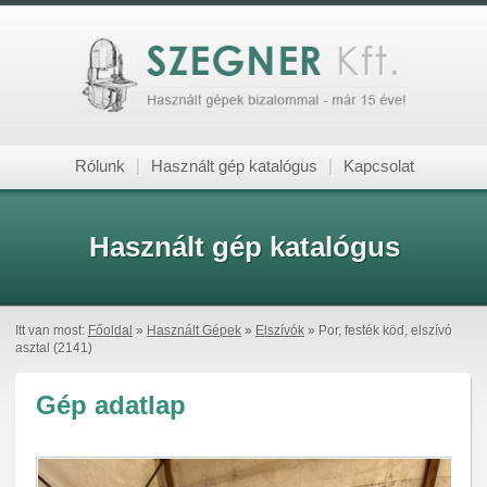
Rólunk
|
Használt gép katalógus
|
Kapcsolat
Használt gép katalógus
Itt van most:
Főoldal
»
Használt Gépek
»
Elszívók
» Por, festék köd, elszívó
asztal (2141)
Gép adatlap