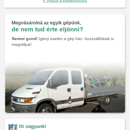
« Vissza a katalógushoz
Megvásárolná az egyik gépünk,
de nem tud érte eljönni?
Semmi gond!
Igény esetén a gép ház- hozszállítását is
megoldjuk!
Itt vagyunk!