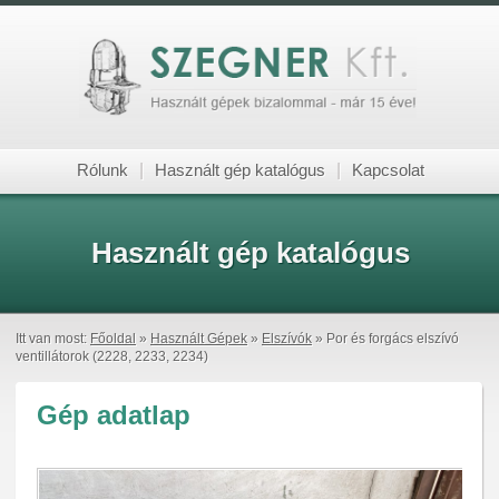
Rólunk
|
Használt gép katalógus
|
Kapcsolat
Használt gép katalógus
Itt van most:
Főoldal
»
Használt Gépek
»
Elszívók
» Por és forgács elszívó
ventillátorok (2228, 2233, 2234)
Gép adatlap