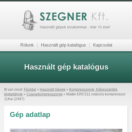
Rólunk
|
Használt gép katalógus
|
Kapcsolat
Használt gép katalógus
Itt van most:
Főoldal
»
Használt Gépek
»
Kompresszorok, hűtveszáritók,
légtartályok
»
Csavarkompresszorok
» Mattei ERC511 rotációs kompresszor
11Kw (2497)
Gép adatlap