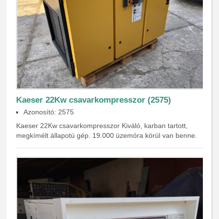
Kaeser 22Kw csavarkompresszor (2575)
Azonosító: 2575
Kaeser 22Kw csavarkompresszor Kiváló, karban tartott,
megkímélt állapotú gép. 19.000 üzemóra körül van benne.