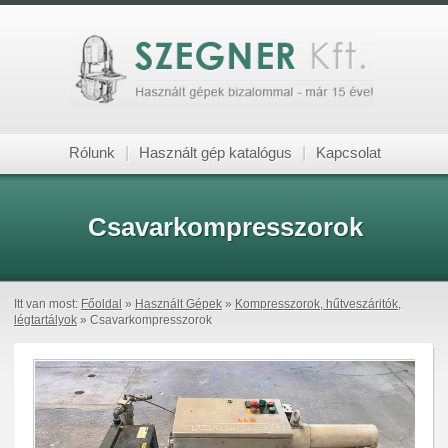
Rólunk
|
Használt gép katalógus
|
Kapcsolat
Csavarkompresszorok
Itt van most:
Főoldal
»
Használt Gépek
»
Kompresszorok, hűtveszáritók,
légtartályok
» Csavarkompresszorok