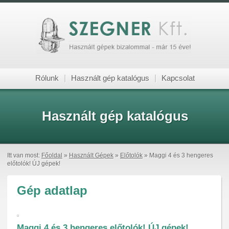
Rólunk
|
Használt gép katalógus
|
Kapcsolat
Használt gép katalógus
Itt van most:
Főoldal
»
Használt Gépek
»
Előtolók
» Maggi 4 és 3 hengeres
előtolók! ÚJ gépek!
Gép adatlap
Maggi 4 és 3 hengeres előtolók! ÚJ gépek!