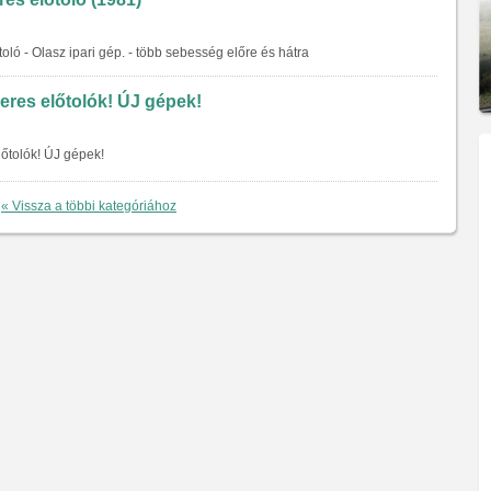
ló - Olasz ipari gép. - több sebesség előre és hátra
eres előtolók! ÚJ gépek!
őtolók! ÚJ gépek!
« Vissza a többi kategóriához