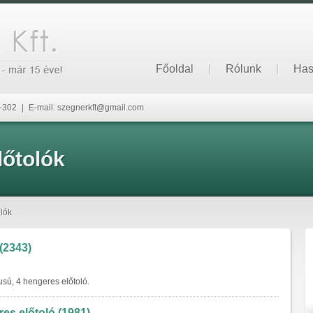
Főoldal
|
Rólunk
|
Has
6-302
|
E-mail: szegnerkft@gmail.com
őtolók
lók
(2343)
sú, 4 hengeres előtoló.
es előtoló (1981)