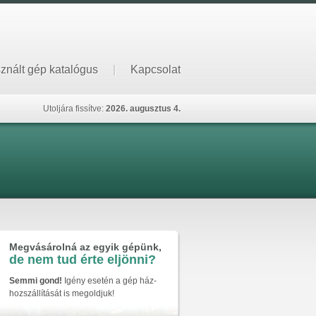
znált gép katalógus
|
Kapcsolat
Utoljára fissítve:
2026. augusztus 4.
Megvásárolná az egyik gépünk,
de nem tud érte eljönni?
Semmi gond!
Igény esetén a gép ház-
hozszállítását is megoldjuk!