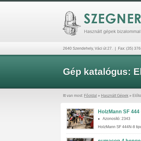
2640 Szendehely, Váci út 27.
|
Fax: (35) 37
Gép katalógus:
El
Itt van most:
Főoldal
»
Használt Gépek
» Előto
HolzMann SF 444 
Azonosító: 2343
HolzMann SF 444N-8 tipu
eumacop 4 henger