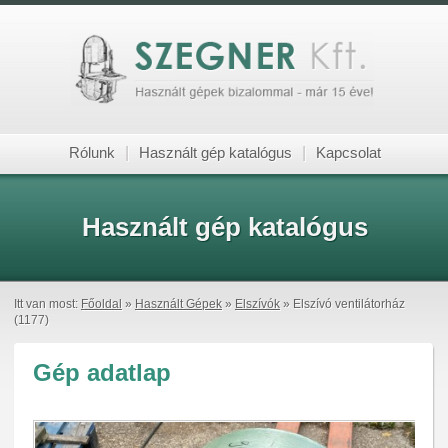
Rólunk
|
Használt gép katalógus
|
Kapcsolat
Használt gép katalógus
Itt van most:
Főoldal
»
Használt Gépek
»
Elszívók
» Elszívó ventilátorház
(1177)
Gép adatlap