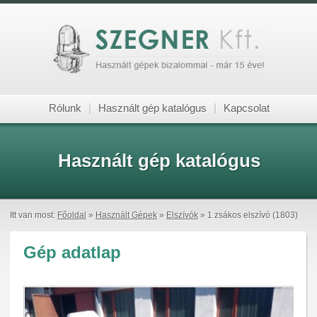
Rólunk
|
Használt gép katalógus
|
Kapcsolat
Használt gép katalógus
Itt van most:
Főoldal
»
Használt Gépek
»
Elszívók
» 1 zsákos elszívó (1803)
Gép adatlap