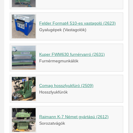
Felder Format4 510-es vastagoló (2623)
Gyalugépek (Vastagolók)
Kuper FWM630 furnérvarró (2631)
Furnérmegmunkálók
Comag hosszlyukfúró (2509)
Hosszlyukfúrók
Raimann K-7 Német gyártású (2612)
Sorozatvágók