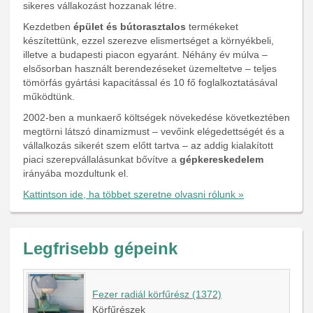
sikeres vállakozást hozzanak létre.
Kezdetben
épület és bútorasztalos
termékeket
készítettünk, ezzel szerezve elismertséget a környékbeli,
illetve a budapesti piacon egyaránt. Néhány év múlva –
elsősorban használt berendezéseket üzemeltetve – teljes
tömörfás gyártási kapacitással és 10 fő foglalkoztatásával
működtünk.
2002-ben a munkaerő költségek növekedése következtében
megtörni látszó dinamizmust – vevőink elégedettségét és a
vállalkozás sikerét szem előtt tartva – az addig kialakított
piaci szerepvállalásunkat bővítve a
gépkereskedelem
irányába mozdultunk el.
Kattintson ide, ha többet szeretne olvasni rólunk »
Legfrisebb gépeink
Fezer radiál körfűrész (1372)
Körfűrészek