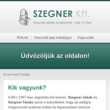
Rólunk
|
Használt gép katalógus
|
Kapcsolat
Üdvözöljük az oldalon!
Itt van most:
Főoldal
Kik vagyunk?
A Kft-t 1997-ben alapította két testvér:
Szegner Jakab
és
Szegner Tamás
azzal a szándékkal, hogy az addigra
megszerzett szakmai tudást és tapasztalatot ötvözve