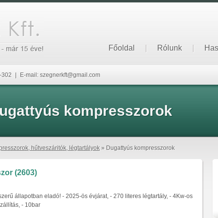
Főoldal
|
Rólunk
|
Has
6-302
|
E-mail: szegnerkft@gmail.com
ugattyús kompresszorok
resszorok, hűtveszáritók, légtartályok
» Dugattyús kompresszorok
zor (2603)
zerű állapotban eladó! - 2025-ös évjárat, - 270 literes légtartály, - 4Kw-os
zállítás, - 10bar