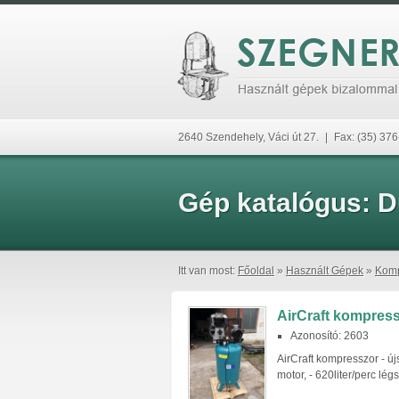
2640 Szendehely, Váci út 27.
|
Fax: (35) 37
Gép katalógus:
D
Itt van most:
Főoldal
»
Használt Gépek
»
Komp
AirCraft kompress
Azonosító: 2603
AirCraft kompresszor - újs
motor, - 620liter/perc légs