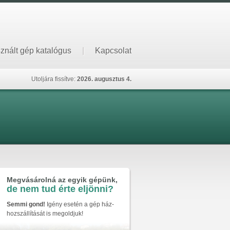
znált gép katalógus
|
Kapcsolat
Utoljára fissítve:
2026. augusztus 4.
Megvásárolná az egyik gépünk,
de nem tud érte eljönni?
Semmi gond!
Igény esetén a gép ház-
hozszállítását is megoldjuk!