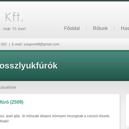
Főoldal
|
Rólunk
|
Has
6-302
|
E-mail: szegnerkft@gmail.com
osszlyukfúrók
zlyukfúrók
úró (2509)
z, ipari gép. Jó műszaki állapot, könnyen mozognak a csúszó részek,
lható!