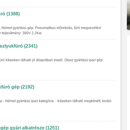
ró (1388)
i, Német gyártású gép. Pneumatikus előretolás, fúró megvezetés!
r teljesítmény: 380V 2.2Kw.
sszlyukfúró (2341)
fúró Képeken látható jó állapotban eladó. Olasz gyártású ipari gép.
fúró gép (2192)
p - Német gyártású ipari kategória. - Képeken látható megkímélt, kiváló
ép gyári alkatrésze (1251)