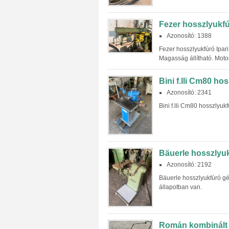
Fezer hosszlyukfú
Azonosító: 1388
Fezer hosszlyukfúró Ipar
Magasság állítható. Moto
Bini f.lli Cm80 ho
Azonosító: 2341
Bini f.lli Cm80 hosszlyuk
Bäuerle hosszlyuk
Azonosító: 2192
Bäuerle hosszlyukfúró gé
állapotban van.
Román kombinált g