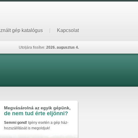
znált gép katalógus
|
Kapcsolat
Utoljára fissítve:
2026. augusztus 4.
Megvásárolná az egyik gépünk,
de nem tud érte eljönni?
Semmi gond!
Igény esetén a gép ház-
hozszállítását is megoldjuk!