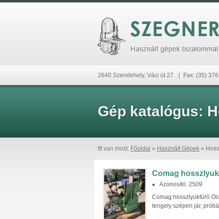
2640 Szendehely, Váci út 27.
|
Fax: (35) 37
Gép katalógus:
H
Itt van most:
Főoldal
»
Használt Gépek
» Hoss
Comag hosszlyukf
Azonosító: 2509
Comag hosszlyukfúró Olas
tengely szépen jár, próbá