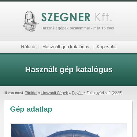
Rólunk
|
Használt gép katalógus
|
Kapcsolat
Használt gép katalógus
Itt van most:
Főoldal
»
Használt Gépek
»
Egyéb
» Zuko gyári siló (2225)
Gép adatlap