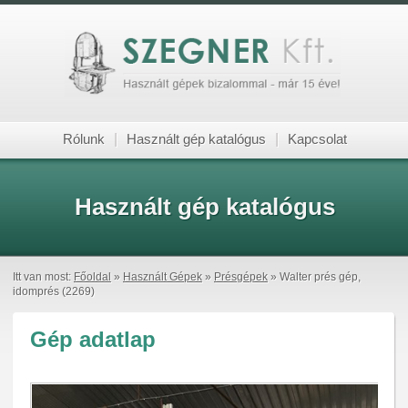
Rólunk
|
Használt gép katalógus
|
Kapcsolat
Használt gép katalógus
Itt van most:
Főoldal
»
Használt Gépek
»
Présgépek
» Walter prés gép,
idomprés (2269)
Gép adatlap