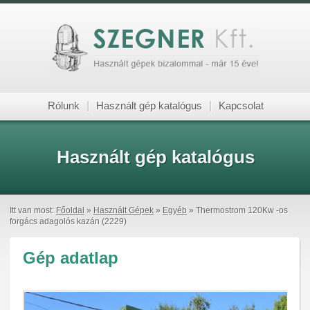
Rólunk
|
Használt gép katalógus
|
Kapcsolat
Használt gép katalógus
Itt van most:
Főoldal
»
Használt Gépek
»
Egyéb
» Thermostrom 120Kw -os
forgács adagolós kazán (2229)
Gép adatlap