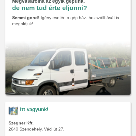
Megvásárolná az egyik gépünk,
de nem tud érte eljönni?
Semmi gond!
Igény esetén a gép ház- hozszállítását is
megoldjuk!
Itt vagyunk!
Szegner Kft.
2640 Szendehely, Váci út 27.