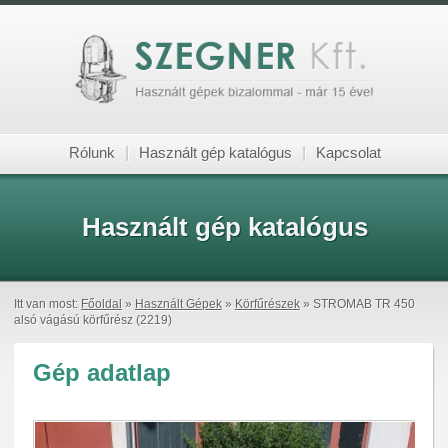
Rólunk
|
Használt gép katalógus
|
Kapcsolat
Használt gép katalógus
Itt van most:
Főoldal
»
Használt Gépek
»
Körfűrészek
» STROMAB TR 450
alsó vágású körfűrész (2219)
Gép adatlap