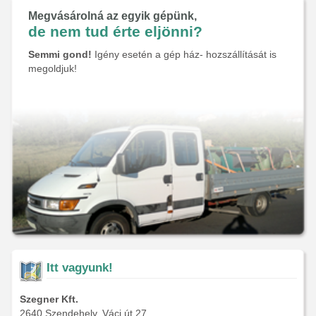
Megvásárolná az egyik gépünk,
de nem tud érte eljönni?
Semmi gond!
Igény esetén a gép ház- hozszállítását is
megoldjuk!
Itt vagyunk!
Szegner Kft.
2640 Szendehely, Váci út 27.