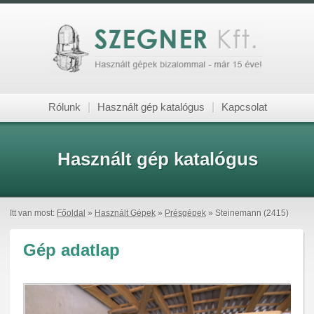
Rólunk
|
Használt gép katalógus
|
Kapcsolat
Használt gép katalógus
Itt van most:
Főoldal
»
Használt Gépek
»
Présgépek
» Steinemann (2415)
Gép adatlap