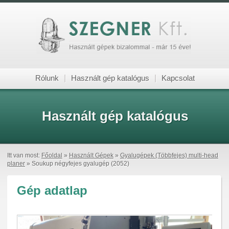
Rólunk
|
Használt gép katalógus
|
Kapcsolat
Használt gép katalógus
Itt van most:
Főoldal
»
Használt Gépek
»
Gyalugépek (Többfejes) multi-head
planer
» Soukup négyfejes gyalugép (2052)
Gép adatlap