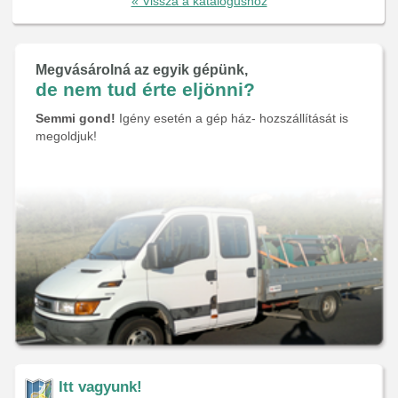
« Vissza a katalógushoz
Megvásárolná az egyik gépünk,
de nem tud érte eljönni?
Semmi gond!
Igény esetén a gép ház- hozszállítását is
megoldjuk!
Itt vagyunk!