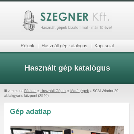
Rólunk
|
Használt gép katalógus
|
Kapcsolat
Használt gép katalógus
Itt van most:
Főoldal
»
Használt Gépek
»
Marógépek
» SCM Windor 20
ablakgyártó központ (2540)
Gép adatlap