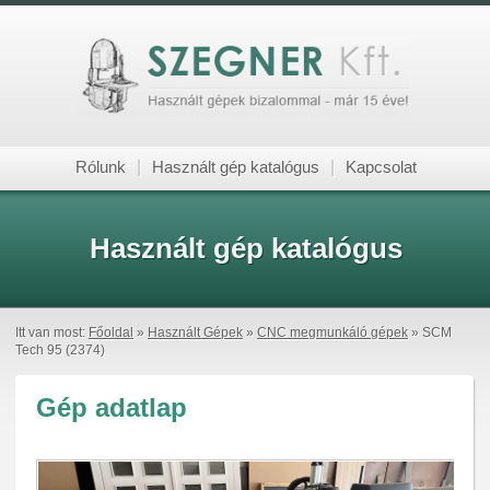
Rólunk
|
Használt gép katalógus
|
Kapcsolat
Használt gép katalógus
Itt van most:
Főoldal
»
Használt Gépek
»
CNC megmunkáló gépek
» SCM
Tech 95 (2374)
Gép adatlap