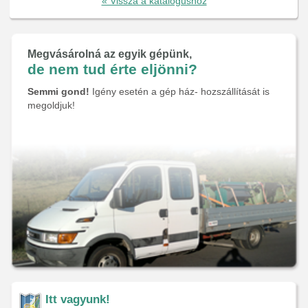
« Vissza a katalógushoz
Megvásárolná az egyik gépünk,
de nem tud érte eljönni?
Semmi gond!
Igény esetén a gép ház- hozszállítását is
megoldjuk!
Itt vagyunk!