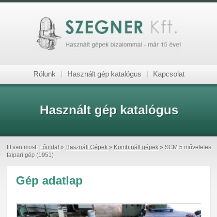
Rólunk
|
Használt gép katalógus
|
Kapcsolat
Használt gép katalógus
Itt van most:
Főoldal
»
Használt Gépek
»
Kombinált gépek
» SCM 5 műveletes
faipari gép (1951)
Gép adatlap