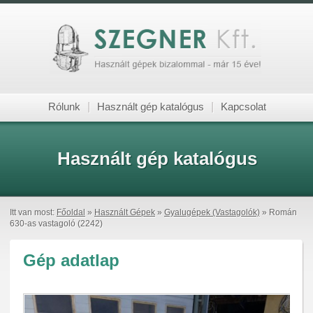
Rólunk
|
Használt gép katalógus
|
Kapcsolat
Használt gép katalógus
Itt van most:
Főoldal
»
Használt Gépek
»
Gyalugépek (Vastagolók)
» Román
630-as vastagoló (2242)
Gép adatlap