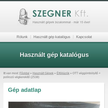
Rólunk
|
Használt gép katalógus
|
Kapcsolat
Használt gép katalógus
Itt van most:
Főoldal
»
Használt Gépek
»
Élfóliázók
» OTT véggömbölyítő +
polírozó végkerekítő (2538)
Gép adatlap