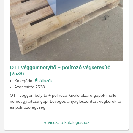
OTT véggömbölyítő + polírozó végkerekítő
(2538)
Kategória:
Élfóliázók
Azonosító: 2538
OTT véggömbölyítő + polírozó Kiváló élzáró gépek mellé,
német gyártású gép. Levegős anyagleszorítás, végkerekítő
és polírozó egység.
« Vissza a katalógushoz