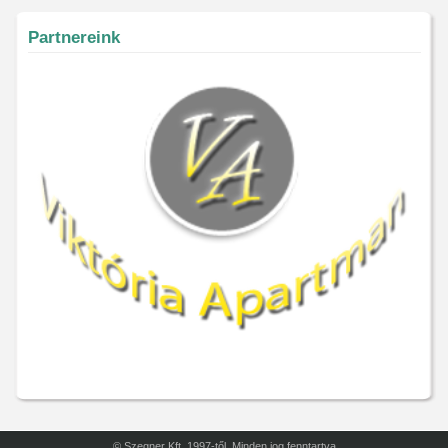
Partnereink
© Szegner Kft. 1997-től. Minden jog fenntartva.