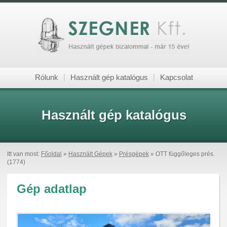
Rólunk
|
Használt gép katalógus
|
Kapcsolat
Használt gép katalógus
Itt van most:
Főoldal
»
Használt Gépek
»
Présgépek
» OTT függőleges prés.
(1774)
Gép adatlap