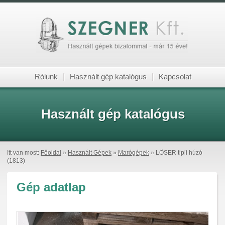
Rólunk
|
Használt gép katalógus
|
Kapcsolat
Használt gép katalógus
Itt van most:
Főoldal
»
Használt Gépek
»
Marógépek
» LÖSER tipli húzó
(1813)
Gép adatlap