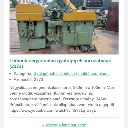
Ledinek négyoldalas gyalugép + sorozatvágó
(2373)
Kategória:
Gyalugépek (Többfejes) multi-head planer
Azonosító: 2373
Négyoldalas megmunkálási méret: 350mm x 100mm. Van
benne ötödik vízszintes 400mm-es tengely, ez
sorozatvágásra használható. Összteljesítmény: 24Kw.
Próbálható, kiváló műszaki állapotban van. Videó a gépről:
https://www.youtube.com/watch?v=0iYs1q-w7yE
« Vissza a katalógushoz