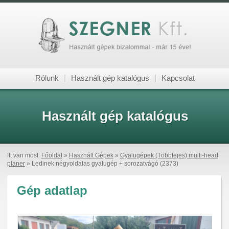
Rólunk
|
Használt gép katalógus
|
Kapcsolat
Használt gép katalógus
Itt van most:
Főoldal
»
Használt Gépek
»
Gyalugépek (Többfejes) multi-head
planer
» Ledinek négyoldalas gyalugép + sorozatvágó (2373)
Gép adatlap