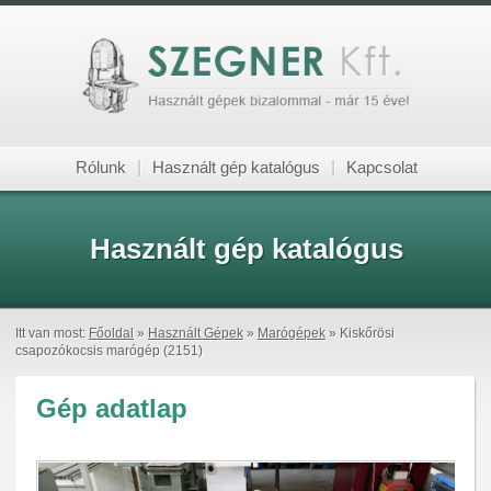
Rólunk
|
Használt gép katalógus
|
Kapcsolat
Használt gép katalógus
Itt van most:
Főoldal
»
Használt Gépek
»
Marógépek
» Kiskőrösi
csapozókocsis marógép (2151)
Gép adatlap