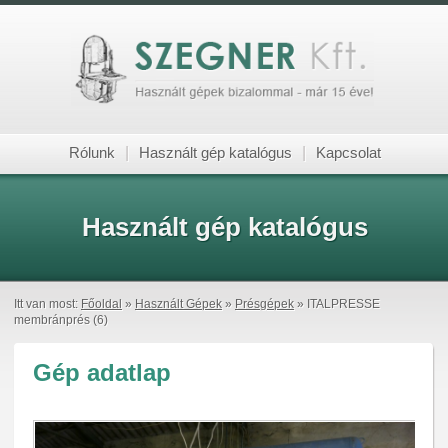
Rólunk
|
Használt gép katalógus
|
Kapcsolat
Használt gép katalógus
Itt van most:
Főoldal
»
Használt Gépek
»
Présgépek
» ITALPRESSE
membránprés (6)
Gép adatlap