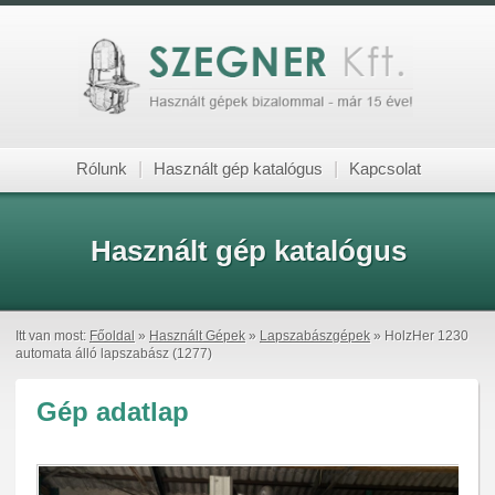
Rólunk
|
Használt gép katalógus
|
Kapcsolat
Használt gép katalógus
Itt van most:
Főoldal
»
Használt Gépek
»
Lapszabászgépek
» HolzHer 1230
automata álló lapszabász (1277)
Gép adatlap