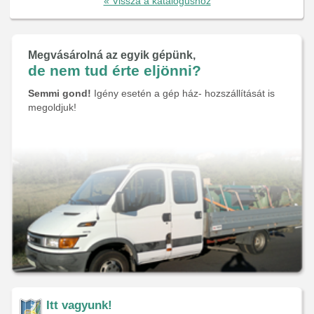
« Vissza a katalógushoz
Megvásárolná az egyik gépünk,
de nem tud érte eljönni?
Semmi gond!
Igény esetén a gép ház- hozszállítását is
megoldjuk!
Itt vagyunk!