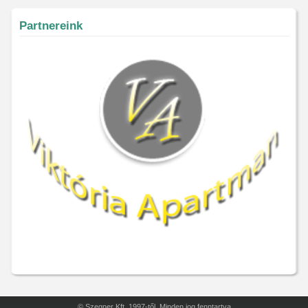
Partnereink
© Szegner Kft. 1997-től. Minden jog fenntartva.