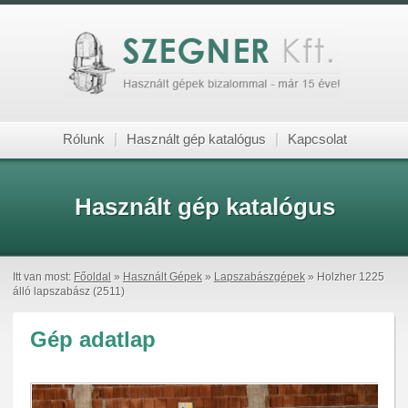
Rólunk
|
Használt gép katalógus
|
Kapcsolat
Használt gép katalógus
Itt van most:
Főoldal
»
Használt Gépek
»
Lapszabászgépek
» Holzher 1225
álló lapszabász (2511)
Gép adatlap