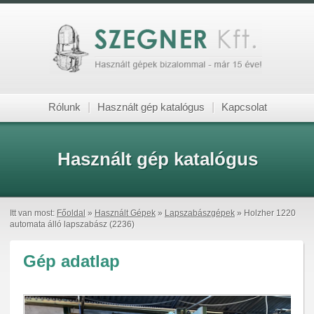
Rólunk
|
Használt gép katalógus
|
Kapcsolat
Használt gép katalógus
Itt van most:
Főoldal
»
Használt Gépek
»
Lapszabászgépek
» Holzher 1220
automata álló lapszabász (2236)
Gép adatlap