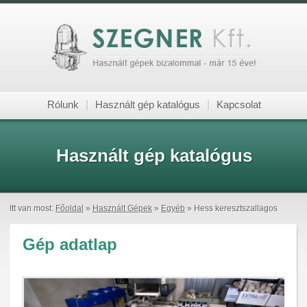
Rólunk
|
Használt gép katalógus
|
Kapcsolat
Használt gép katalógus
Itt van most:
Főoldal
»
Használt Gépek
»
Egyéb
» Hess keresztszallagos
Gép adatlap