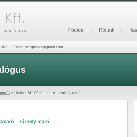
Főoldal
|
Rólunk
|
Has
6-302
|
E-mail: szegnerkft@gmail.com
alógus
cmarók
» Haffner SL100 láncmaró – zárhely maró
cmaró – zárhely maró