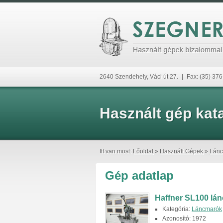
2640 Szendehely, Váci út 27.
|
Fax: (35) 37
Használt gép kat
Itt van most:
Főoldal
»
Használt Gépek
»
Lán
Gép adatlap
Haffner SL100 lán
Kategória:
Láncmarók
Azonosító: 1972