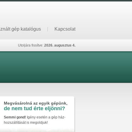
znált gép katalógus
|
Kapcsolat
Utoljára fissítve:
2026. augusztus 4.
Megvásárolná az egyik gépünk,
de nem tud érte eljönni?
Semmi gond!
Igény esetén a gép ház-
hozszállítását is megoldjuk!