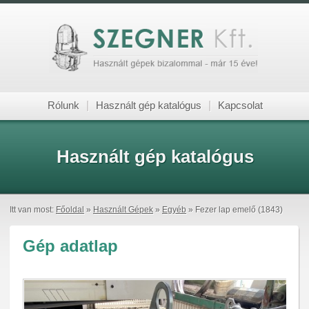
Rólunk
|
Használt gép katalógus
|
Kapcsolat
Használt gép katalógus
Itt van most:
Főoldal
»
Használt Gépek
»
Egyéb
» Fezer lap emelő (1843)
Gép adatlap