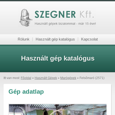
Rólunk
|
Használt gép katalógus
|
Kapcsolat
Használt gép katalógus
Itt van most:
Főoldal
»
Használt Gépek
»
Marógépek
» Felsőmaró (2571)
Gép adatlap