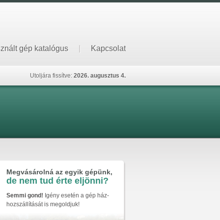
znált gép katalógus
|
Kapcsolat
Utoljára fissítve:
2026. augusztus 4.
Megvásárolná az egyik gépünk,
de nem tud érte eljönni?
Semmi gond!
Igény esetén a gép ház-
hozszállítását is megoldjuk!