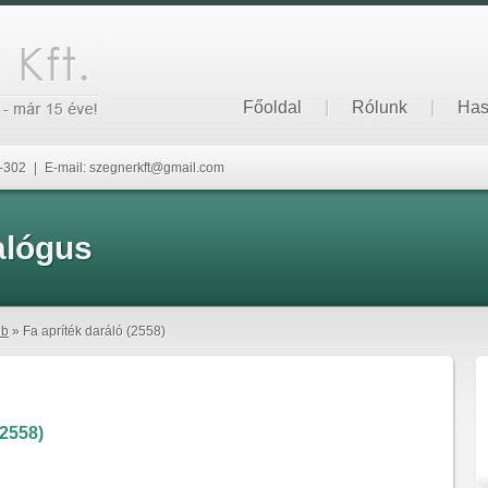
Főoldal
|
Rólunk
|
Has
6-302
|
E-mail: szegnerkft@gmail.com
alógus
éb
» Fa apríték daráló (2558)
(2558)