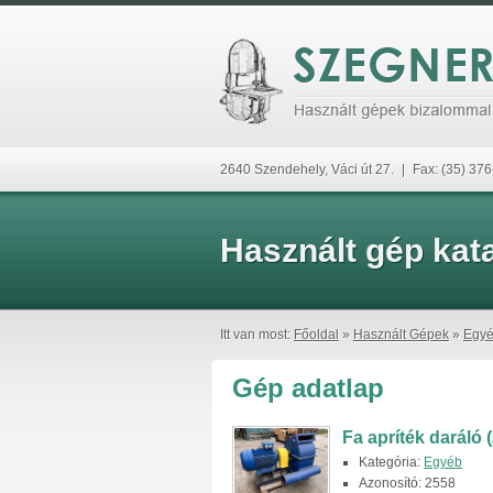
2640 Szendehely, Váci út 27.
|
Fax: (35) 37
Használt gép kat
Itt van most:
Főoldal
»
Használt Gépek
»
Egy
Gép adatlap
Fa apríték daráló 
Kategória:
Egyéb
Azonosító: 2558