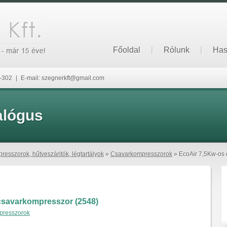
Főoldal
|
Rólunk
|
Has
6-302
|
E-mail: szegnerkft@gmail.com
alógus
resszorok, hűtveszáritók, légtartályok
»
Csavarkompresszorok
» EcoAir 7,5Kw-os 
csavarkompresszor (2548)
presszorok