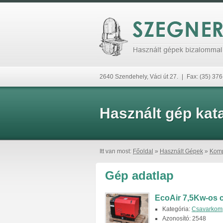
2640 Szendehely, Váci út 27.
|
Fax: (35) 37
Használt gép kat
Itt van most:
Főoldal
»
Használt Gépek
»
Komp
Gép adatlap
EcoAir 7,5Kw-os 
Kategória:
Csavarkom
Azonosító: 2548