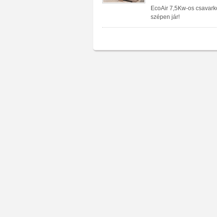
EcoAir 7,5Kw-os csavarko
szépen jár!