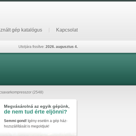
znált gép katalógus
|
Kapcsolat
Utoljára fissítve:
2026. augusztus 4.
csavarkompresszor (2548)
Megvásárolná az egyik gépünk,
de nem tud érte eljönni?
Semmi gond!
Igény esetén a gép ház-
hozszállítását is megoldjuk!