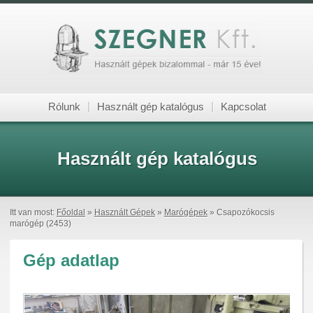
Rólunk
|
Használt gép katalógus
|
Kapcsolat
Használt gép katalógus
Itt van most:
Főoldal
»
Használt Gépek
»
Marógépek
» Csapozókocsis
marógép (2453)
Gép adatlap