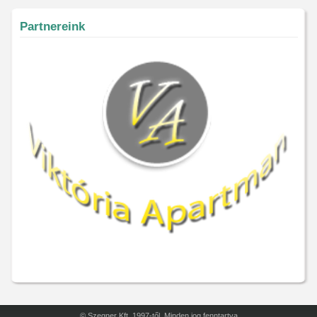
Partnereink
© Szegner Kft. 1997-től. Minden jog fenntartva.