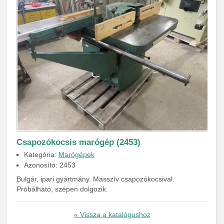
Csapozókocsis marógép (2453)
Kategória:
Marógépek
Azonosító: 2453
Bulgár, ipari gyártmány. Masszív csapozókocsival.
Próbálható, szépen dolgozik.
« Vissza a katalógushoz