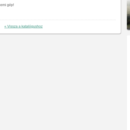
zemi gép!
« Vissza a katalógushoz