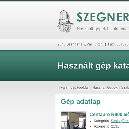
2640 Szendehely, Váci út 27.
|
Fax: (35) 37
Használt gép kat
Itt van most:
Főoldal
»
Használt Gépek
»
Szal
Gép adatlap
Centauro R800 elő
Kategória:
Szalagfűré
Azonosító: 2131