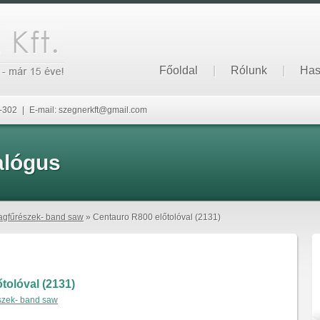
Főoldal
|
Rólunk
|
Has
6-302
|
E-mail: szegnerkft@gmail.com
alógus
agfűrészek- band saw
» Centauro R800 előtolóval (2131)
tolóval (2131)
szek- band saw