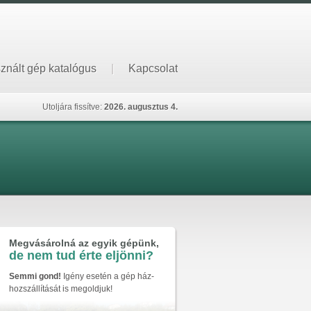
znált gép katalógus
|
Kapcsolat
Utoljára fissítve:
2026. augusztus 4.
Megvásárolná az egyik gépünk,
de nem tud érte eljönni?
Semmi gond!
Igény esetén a gép ház-
hozszállítását is megoldjuk!