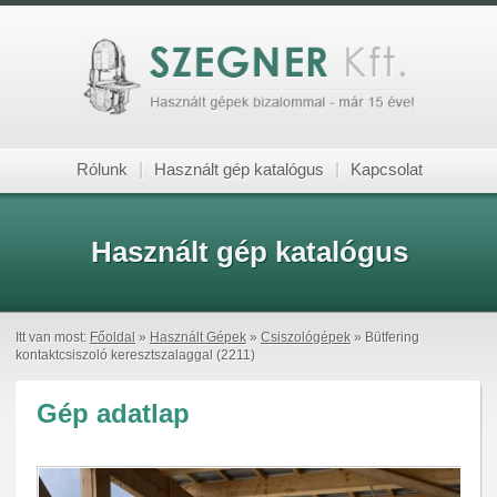
Rólunk
|
Használt gép katalógus
|
Kapcsolat
Használt gép katalógus
Itt van most:
Főoldal
»
Használt Gépek
»
Csiszológépek
» Bütfering
kontaktcsiszoló keresztszalaggal (2211)
Gép adatlap