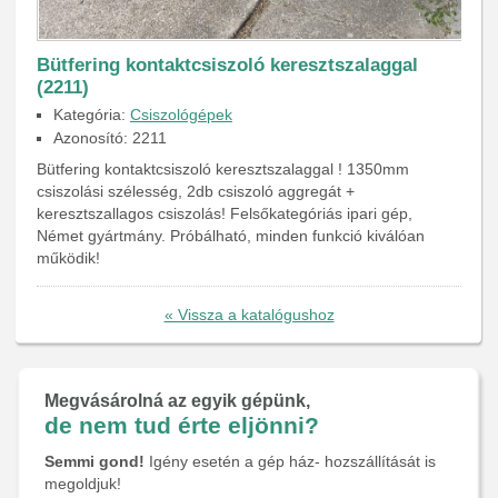
Bütfering kontaktcsiszoló keresztszalaggal
(2211)
Kategória:
Csiszológépek
Azonosító: 2211
Bütfering kontaktcsiszoló keresztszalaggal ! 1350mm
csiszolási szélesség, 2db csiszoló aggregát +
keresztszallagos csiszolás! Felsőkategóriás ipari gép,
Német gyártmány. Próbálható, minden funkció kiválóan
működik!
« Vissza a katalógushoz
Megvásárolná az egyik gépünk,
de nem tud érte eljönni?
Semmi gond!
Igény esetén a gép ház- hozszállítását is
megoldjuk!