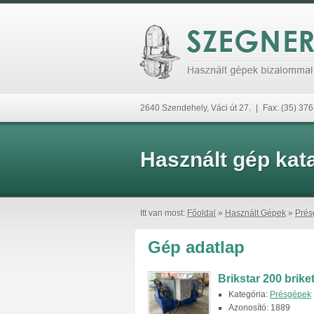
2640 Szendehely, Váci út 27.
|
Fax: (35) 37
Használt gép kat
Itt van most:
Főoldal
»
Használt Gépek
»
Prés
Gép adatlap
Brikstar 200 briket
Kategória:
Présgépek
Azonosító: 1889