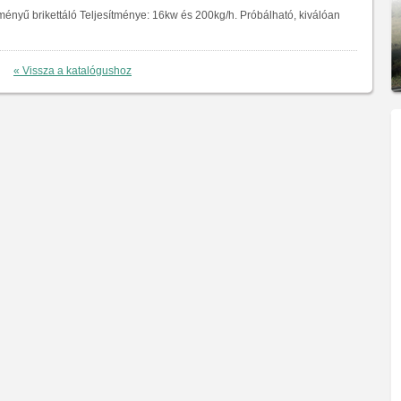
tményű brikettáló Teljesítménye: 16kw és 200kg/h. Próbálható, kiválóan
« Vissza a katalógushoz