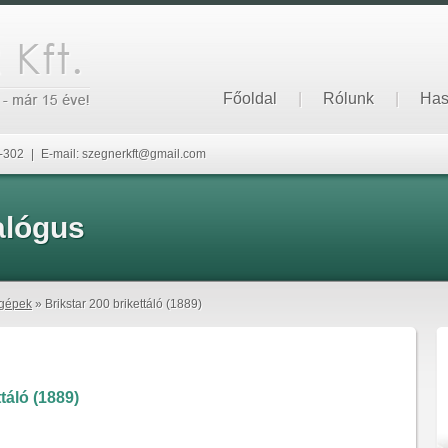
Főoldal
|
Rólunk
|
Has
6-302
|
E-mail: szegnerkft@gmail.com
alógus
gépek
» Brikstar 200 brikettáló (1889)
táló (1889)