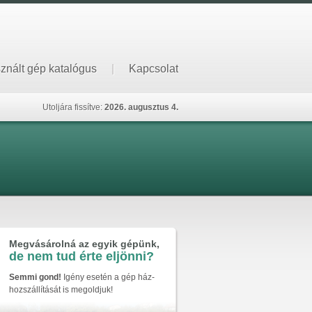
znált gép katalógus
|
Kapcsolat
Utoljára fissítve:
2026. augusztus 4.
Megvásárolná az egyik gépünk,
de nem tud érte eljönni?
Semmi gond!
Igény esetén a gép ház-
hozszállítását is megoldjuk!