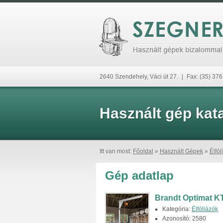
2640 Szendehely, Váci út 27.
|
Fax: (35) 37
Használt gép kat
Itt van most:
Főoldal
»
Használt Gépek
»
Élfól
Gép adatlap
Brandt Optimat KT
Kategória:
Élfóliázók
Azonosító: 2580