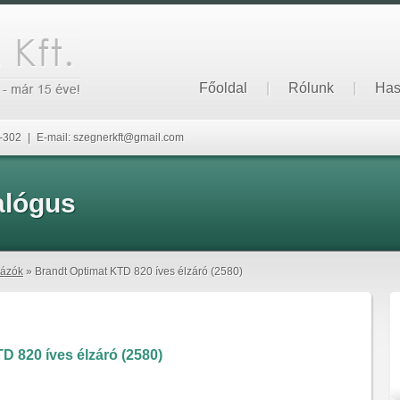
Főoldal
|
Rólunk
|
Has
6-302
|
E-mail: szegnerkft@gmail.com
alógus
iázók
» Brandt Optimat KTD 820 íves élzáró (2580)
D 820 íves élzáró (2580)