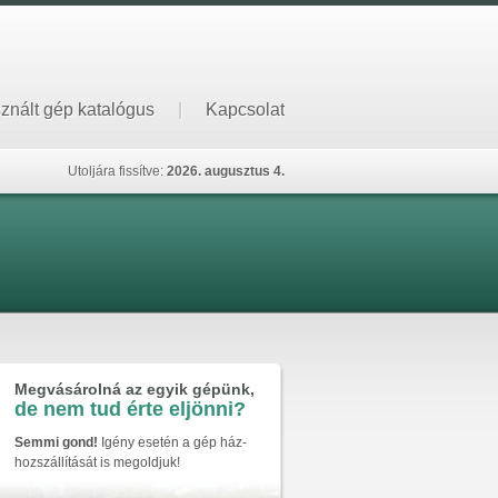
znált gép katalógus
|
Kapcsolat
Utoljára fissítve:
2026. augusztus 4.
Megvásárolná az egyik gépünk,
de nem tud érte eljönni?
Semmi gond!
Igény esetén a gép ház-
hozszállítását is megoldjuk!