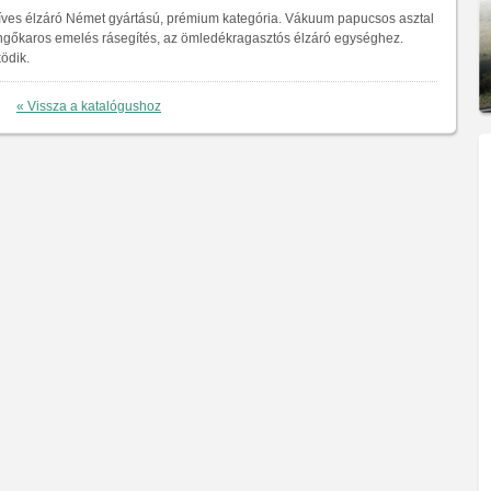
íves élzáró Német gyártású, prémium kategória. Vákuum papucsos asztal
ngőkaros emelés rásegítés, az ömledékragasztós élzáró egységhez.
ödik.
« Vissza a katalógushoz