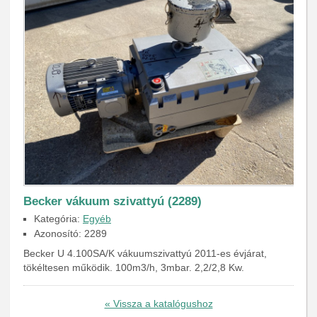
Becker vákuum szivattyú (2289)
Kategória:
Egyéb
Azonosító: 2289
Becker U 4.100SA/K vákuumszivattyú 2011-es évjárat,
tökéltesen működik. 100m3/h, 3mbar. 2,2/2,8 Kw.
« Vissza a katalógushoz