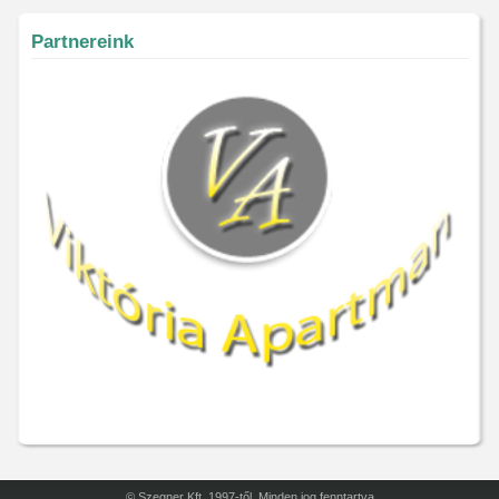
Partnereink
© Szegner Kft. 1997-től. Minden jog fenntartva.