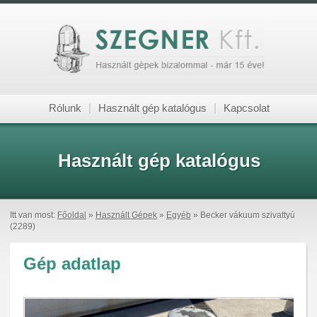
Rólunk
|
Használt gép katalógus
|
Kapcsolat
Használt gép katalógus
Itt van most:
Főoldal
»
Használt Gépek
»
Egyéb
» Becker vákuum szivattyú
(2289)
Gép adatlap