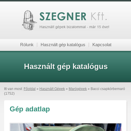
Rólunk
|
Használt gép katalógus
|
Kapcsolat
Használt gép katalógus
Itt van most:
Főoldal
»
Használt Gépek
»
Marógépek
» Bacci csapkörbemaró
(1752)
Gép adatlap