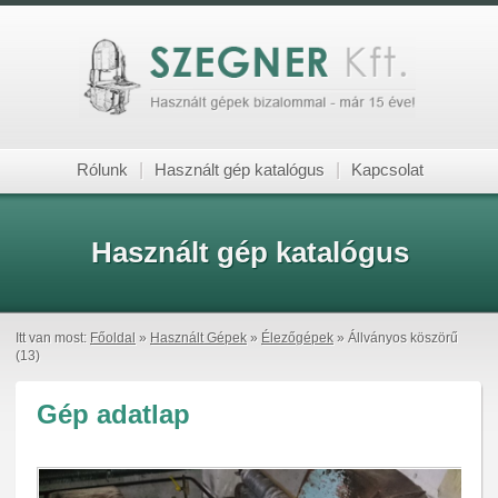
Rólunk
|
Használt gép katalógus
|
Kapcsolat
Használt gép katalógus
Itt van most:
Főoldal
»
Használt Gépek
»
Élezőgépek
» Állványos köszörű
(13)
Gép adatlap