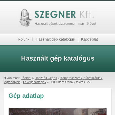
Rólunk
|
Használt gép katalógus
|
Kapcsolat
Használt gép katalógus
Itt van most:
Főoldal
»
Használt Gépek
»
Kompresszorok, hűtveszáritók,
légtartályok
»
Levegő tartályok
» 3000 literes tartály fekvő (127)
Gép adatlap