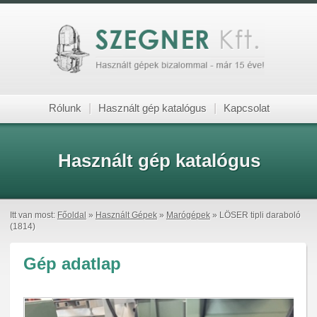
Rólunk
|
Használt gép katalógus
|
Kapcsolat
Használt gép katalógus
Itt van most:
Főoldal
»
Használt Gépek
»
Marógépek
» LÖSER tipli daraboló
(1814)
Gép adatlap